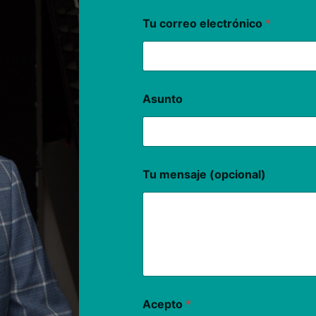
Tu correo electrónico
*
Asunto
Tu mensaje (opcional)
Acepto
*